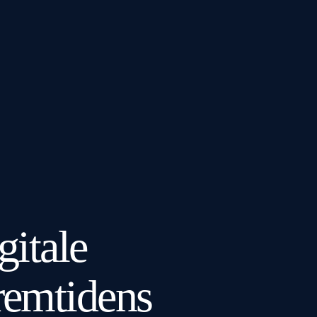
gitale
remtidens