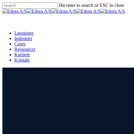
Skip
Hit enter to search or ESC to close
to
Close
main
Search
Menu
content
Løsninger
Industrier
Cases
Ressourcer
Karriere
Kontakt