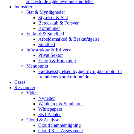
succesfulde agile leverancemodeller
Industrier
Stat & Myndigheder
Styrelser & Stat
Beredskab & Forsvar
Kommuner
Velfærd & Sundhed
Arbejdsmarked & Beskæftigelse
Sundhed
Infrastruktur & Erhverv
Privat Sektor
Energi & Forsyning
Menupunkt
Færdselsstyrelsen bygger ny digital motor til
fremtidens kørekortområde
Cases
Ressourcer
Viden
Nyheder
Webinarer & Seminarer
Whitepapers
SKI-Aftaler
Cloud & Analyse
Cloud Sammenligning
Cloud Risk Assessment