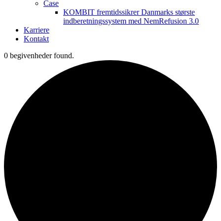
Case
KOMBIT fremtidssikrer Danmarks største
indberetningssystem med NemRefusion 3.0
Karriere
Kontakt
0 begivenheder found.