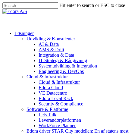
Skip
Hit enter to search or ESC to close
to
Close
main
Search
Menu
content
Løsninger
Udvikling & Konsulenter
AI & Data
AMS & Drift
Integration & Data
IT-Strategi & Rådgivning
Systemudvikling & Integration
Engineering & DevOps
Cloud & Infrastruktur
Cloud & Infrastruktur
Edora Cloud
VE Datacentre
Edora Local Rack
Security & Compliance
Software & Platforme
Lets Talk
Leverandørplatformen
WorkForce Planner
Edora driver STAR City modellen: En af statens mest