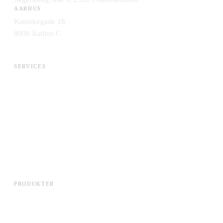
AARHUS
Kannikegade 18
8000 Aarhus C
SERVICES
AI & Data
Application Management
Cloud & Infrastruktur
Engineering & DevOps
Integration & Data
IT-Strategi & Leverandørskifte
Security & Compliance
Systemudvikling
PRODUKTER
Edora Cloud
Lets Talk