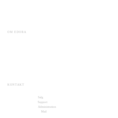
Leverandørplatformen
Local DC Rack
VE Datacentre
WorkForce Planner
OM EDORA
Cases
ESG
Karriere
Om Edora
Presse
SKI-aftaler
KONTAKT
+45 70 27 00 10
Salg
+45 72 30 10 11
Support
+45 22 49 88 19
Administration
kontakt@edora.dk
Mail