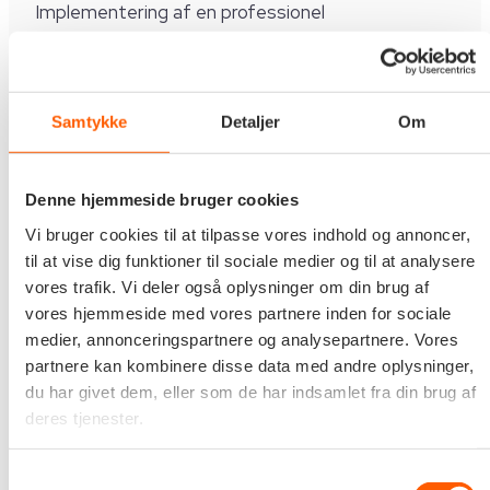
Implementering af en professionel
supportorganisation (1st, 2nd og 3rd level)
baseret på ITIL 4-principperne, hvilket sikrer en
standardiseret og høj servicekvalitet for alle
Samtykke
Detaljer
Om
deltagende institutioner som SKAT, ATP og
Sundhedsdatastyrelsen.
Denne hjemmeside bruger cookies
Vi bruger cookies til at tilpasse vores indhold og annoncer,
til at vise dig funktioner til sociale medier og til at analysere
En solid motor for europæisk
vores trafik. Vi deler også oplysninger om din brug af
vores hjemmeside med vores partnere inden for sociale
samarbejde
medier, annonceringspartnere og analysepartnere. Vores
partnere kan kombinere disse data med andre oplysninger,
Gennem Edoras indsats er den danske del af
du har givet dem, eller som de har indsamlet fra din brug af
deres tjenester.
EESSI-projektet blevet en stabil og driftssikker
realitet. Vi faciliterer løbende tekniske
Samtykkevalg