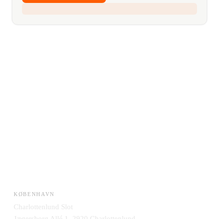
KØBENHAVN
Charlottenlund Slot
Jægersborg Allé 1, 2920 Charlottenlund