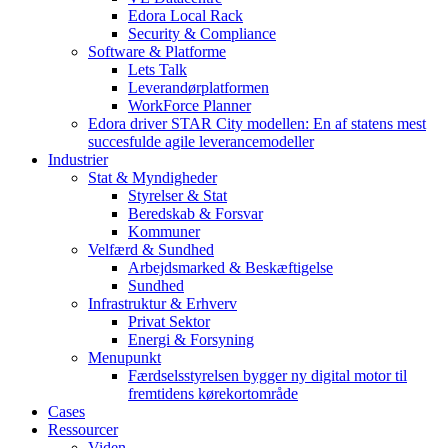
Edora Local Rack
Security & Compliance
Software & Platforme
Lets Talk
Leverandørplatformen
WorkForce Planner
Edora driver STAR City modellen: En af statens mest
succesfulde agile leverancemodeller
Industrier
Stat & Myndigheder
Styrelser & Stat
Beredskab & Forsvar
Kommuner
Velfærd & Sundhed
Arbejdsmarked & Beskæftigelse
Sundhed
Infrastruktur & Erhverv
Privat Sektor
Energi & Forsyning
Menupunkt
Færdselsstyrelsen bygger ny digital motor til
fremtidens kørekortområde
Cases
Ressourcer
Viden