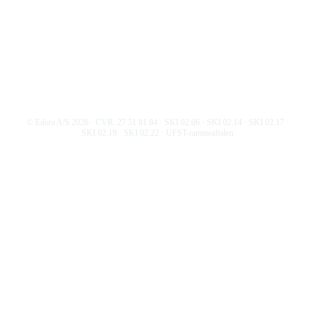
Skriv til os
© Edora A/S
2026
· CVR: 27 51 81 84 · SKI 02.06 · SKI 02.14 · SKI 02.17 ·
SKI 02.19 · SKI 02.22 · UFST-rammeaftalen
Persondatapolitik
·
Cookiepolitik
·
Informationssikkerhedspolitik