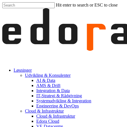
Skip
Hit enter to search or ESC to close
to
Close
main
Search
content
Menu
Løsninger
Udvikling & Konsulenter
AI & Data
AMS & Drift
Integration & Data
IT-Strategi & Rådgivning
Systemudvikling & Integration
Engineering & DevOps
Cloud & Infrastruktur
Cloud & Infrastruktur
Edora Cloud
VE Datacentre