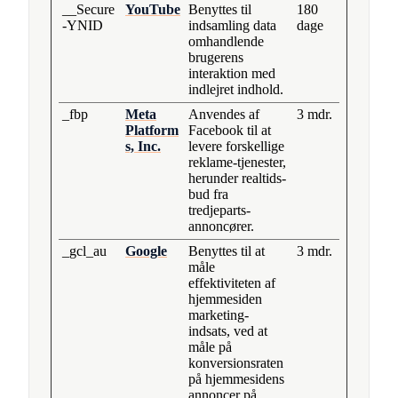
__Secure
YouTube
Benyttes til
180
-YNID
indsamling data
dage
omhandlende
brugerens
interaktion med
indlejret indhold.
_fbp
Meta
Anvendes af
3 mdr.
Platform
Facebook til at
s, Inc.
levere forskellige
reklame-tjenester,
herunder realtids-
bud fra
tredjeparts-
annoncører.
_gcl_au
Google
Benyttes til at
3 mdr.
måle
effektiviteten af
hjemmesiden
marketing-
indsats, ved at
måle på
konversionsraten
på hjemmesidens
annoncer på