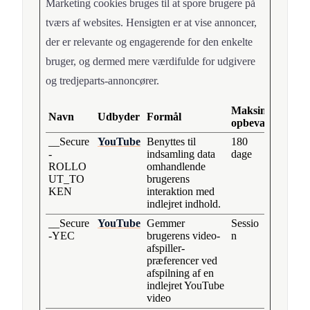
Marketing cookies bruges til at spore brugere på
tværs af websites. Hensigten er at vise annoncer,
der er relevante og engagerende for den enkelte
bruger, og dermed mere værdifulde for udgivere
og tredjeparts-annoncører.
Maksimal
Navn
Udbyder
Formål
opbevaringstid
__Secure
YouTube
Benyttes til
180
-
indsamling data
dage
ROLLO
omhandlende
UT_TO
brugerens
KEN
interaktion med
indlejret indhold.
__Secure
YouTube
Gemmer
Sessio
-YEC
brugerens video-
n
afspiller-
præferencer ved
afspilning af en
indlejret YouTube
video