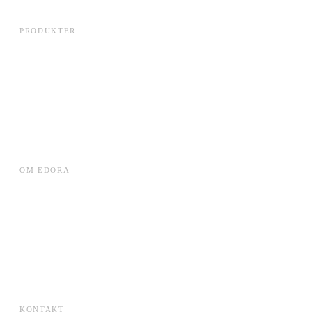
PRODUKTER
Edora Cloud
Lets Talk
Leverandørplatformen
Local DC Rack
VE Datacentre
WorkForce Planner
OM EDORA
Cases
ESG
Karriere
Om Edora
Presse
SKI-aftaler
KONTAKT