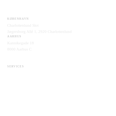
KØBENHAVN
Charlottenlund Slot
Jægersborg Allé 1, 2920 Charlottenlund
AARHUS
Kannikegade 18
8000 Aarhus C
SERVICES
AI & Data
Application Management
Cloud & Infrastruktur
Engineering & DevOps
Integration & Data
IT-Strategi & Leverandørskifte
Security & Compliance
Systemudvikling