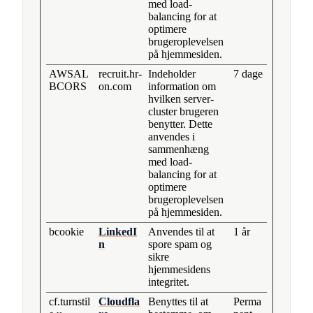
med load-
balancing for at
optimere
brugeroplevelsen
på hjemmesiden.
AWSAL
recruit.hr-
Indeholder
7 dage
BCORS
on.com
information om
hvilken server-
cluster brugeren
benytter. Dette
anvendes i
sammenhæng
med load-
balancing for at
optimere
brugeroplevelsen
på hjemmesiden.
bcookie
LinkedI
Anvendes til at
1 år
n
spore spam og
sikre
hjemmesidens
integritet.
cf.turnstil
Cloudfla
Benyttes til at
Perma