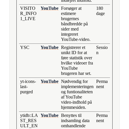
indlejret indhold.
VISITO
YouTube
Forsøger at
180
R_INFO
estimere
dage
1_LIVE
brugernes
båndbredde på
sider med
integreret
YouTube-video.
YSC
YouTube
Registrerer et
Sessio
unikt ID for at
n
føre statistik over
hvilke videoer fra
YouTube
brugeren har set.
yt-icons-
YouTube
Nødvendig for
Perma
last-
implementeringen
nent
purged
og funtionaliteten
af YouTube
video-indhold på
hjemmesiden.
ytidb::LA
YouTube
Benyttes til
Perma
ST_RES
indsamling data
nent
ULT_EN
omhandlende