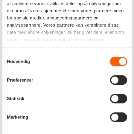
cookies.
at analysere vores trafik. Vi deler også oplysninger om
din brug af vores hjemmeside med vores partnere inden
for sociale medier, annonceringspartnere og
Præferencer (1)
analysepartnere. Vores partnere kan kombinere disse
data med andre oplysninger, du har givet dem, eller som
Præference cookies gør det muligt for en
de har indsamlet fra din brug af deres tjenester.
hjemmeside at huske oplysninger, der ændrer den
måde hjemmesiden ser ud eller opfører sig på.
Samtykkevalg
F.eks. dit foretrukne sprog, eller den region, du
Nødvendig
befinder dig i.
Præferencer
Maksimal
Navn
Udbyder
Formål
opbevaringstid
lidc
LinkedI
Indeholder
1 dag
Statistik
n
information om
hvilken server-
cluster brugeren
Marketing
benytter. Dette
anvendes i
sammenhæng
med load-