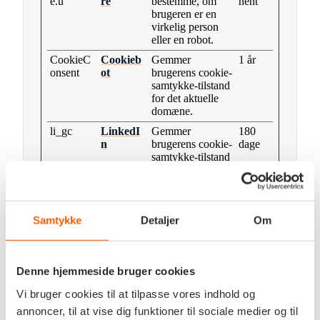
e.u
re
bestemme, om
nent
brugeren er en
virkelig person
eller en robot.
CookieC
Cookieb
Gemmer
1 år
onsent
ot
brugerens cookie-
samtykke-tilstand
for det aktuelle
domæne.
li_gc
LinkedI
Gemmer
180
n
brugerens cookie-
dage
samtykke-tilstand
for det aktuelle
domæne.
PHPSES
recruit.hr-
Bevarer
Sessio
SID
on.com
brugertilstand på
n
Samtykke
Detaljer
Om
tværs af
sideforespørgsler.
test_cook
Google
Anvendes til at
1 dag
Denne hjemmeside bruger cookies
ie
tjekke om
brugerens
Vi bruger cookies til at tilpasse vores indhold og
browser
annoncer, til at vise dig funktioner til sociale medier og til
understøtter