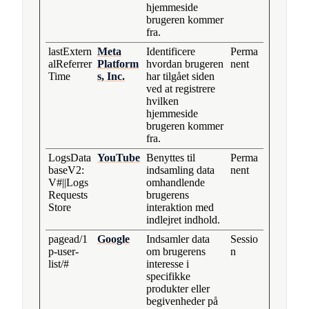
hjemmeside
brugeren kommer
fra.
lastExtern
Meta
Identificere
Perma
alReferrer
Platform
hvordan brugeren
nent
Time
s, Inc.
har tilgået siden
ved at registrere
hvilken
hjemmeside
brugeren kommer
fra.
LogsData
YouTube
Benyttes til
Perma
baseV2:
indsamling data
nent
V#||Logs
omhandlende
Requests
brugerens
Store
interaktion med
indlejret indhold.
pagead/1
Google
Indsamler data
Sessio
p-user-
om brugerens
n
list/#
interesse i
specifikke
produkter eller
begivenheder på