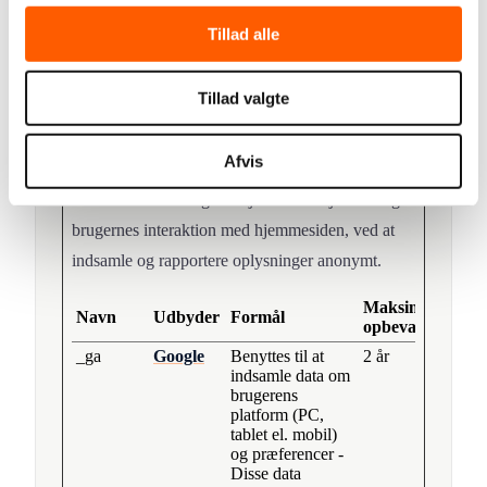
balancing for at
Tillad alle
optimere
brugeroplevelsen
på hjemmesiden.
Tillad valgte
Statistik (2)
Afvis
Statistiske cookies giver hjemmesideejere indsigt i
brugernes interaktion med hjemmesiden, ved at
indsamle og rapportere oplysninger anonymt.
Maksimal
Navn
Udbyder
Formål
opbevaringstid
_ga
Google
Benyttes til at
2 år
indsamle data om
brugerens
platform (PC,
tablet el. mobil)
og præferencer -
Disse data