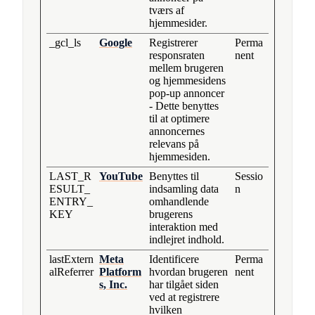
tværs af
hjemmesider.
_gcl_ls
Google
Registrerer
Perma
responsraten
nent
mellem brugeren
og hjemmesidens
pop-up annoncer
- Dette benyttes
til at optimere
annoncernes
relevans på
hjemmesiden.
LAST_R
YouTube
Benyttes til
Sessio
ESULT_
indsamling data
n
ENTRY_
omhandlende
KEY
brugerens
interaktion med
indlejret indhold.
lastExtern
Meta
Identificere
Perma
alReferrer
Platform
hvordan brugeren
nent
s, Inc.
har tilgået siden
ved at registrere
hvilken