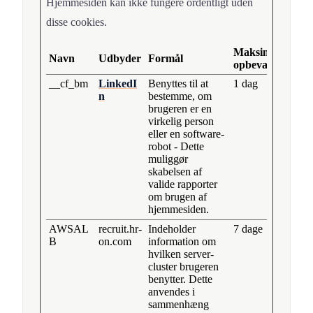
Hjemmesiden kan ikke fungere ordentligt uden
disse cookies.
Maksimal
Navn
Udbyder
Formål
opbevaringstid
__cf_bm
LinkedI
Benyttes til at
1 dag
n
bestemme, om
brugeren er en
virkelig person
eller en software-
robot - Dette
muliggør
skabelsen af
valide rapporter
om brugen af
hjemmesiden.
AWSAL
recruit.hr-
Indeholder
7 dage
B
on.com
information om
hvilken server-
cluster brugeren
benytter. Dette
anvendes i
sammenhæng