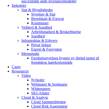
succesfulde agile leverancemodeller
Industrier
Stat & Myndigheder
Styrelser & Stat
Beredskab & Forsvar
Kommuner
Velfærd & Sundhed
Arbejdsmarked & Beskæftigelse
Sundhed
Infrastruktur & Erhverv
Privat Sektor
Energi & Forsyning
Menupunkt
Færdselsstyrelsen bygger ny digital motor til
fremtidens kørekortområde
Cases
Ressourcer
Viden
Nyheder
Webinarer & Seminarer
Whitepapers
SKI-Aftaler
Cloud & Analyse
Cloud Sammenligning
Cloud Risk Assessment