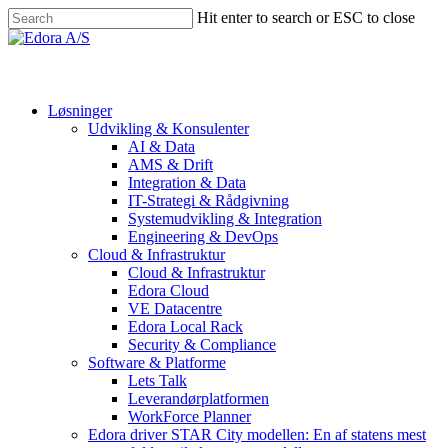
Skip
Hit enter to search or ESC to close
to
Close
main
Search
Menu
content
Løsninger
Udvikling & Konsulenter
AI & Data
AMS & Drift
Integration & Data
IT-Strategi & Rådgivning
Systemudvikling & Integration
Engineering & DevOps
Cloud & Infrastruktur
Cloud & Infrastruktur
Edora Cloud
VE Datacentre
Edora Local Rack
Security & Compliance
Software & Platforme
Lets Talk
Leverandørplatformen
WorkForce Planner
Edora driver STAR City modellen: En af statens mest