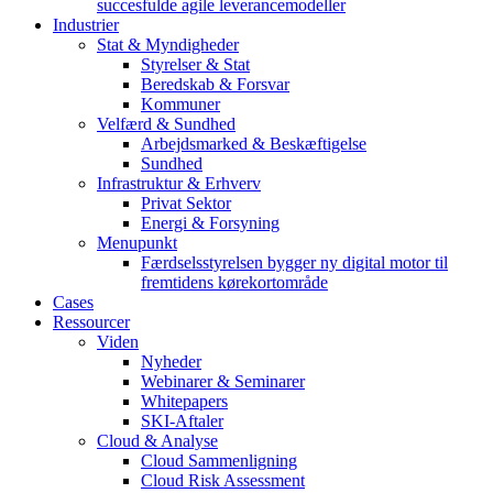
succesfulde agile leverancemodeller
Industrier
Stat & Myndigheder
Styrelser & Stat
Beredskab & Forsvar
Kommuner
Velfærd & Sundhed
Arbejdsmarked & Beskæftigelse
Sundhed
Infrastruktur & Erhverv
Privat Sektor
Energi & Forsyning
Menupunkt
Færdselsstyrelsen bygger ny digital motor til
fremtidens kørekortområde
Cases
Ressourcer
Viden
Nyheder
Webinarer & Seminarer
Whitepapers
SKI-Aftaler
Cloud & Analyse
Cloud Sammenligning
Cloud Risk Assessment