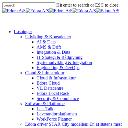
Skip
Hit enter to search or ESC to close
to
Close
main
Search
Menu
content
Løsninger
Udvikling & Konsulenter
AI & Data
AMS & Drift
Integration & Data
IT-Strategi & Rådgivning
Systemudvikling & Integration
Engineering & DevOps
Cloud & Infrastruktur
Cloud & Infrastruktur
Edora Cloud
VE Datacentre
Edora Local Rack
Security & Compliance
Software & Platforme
Lets Talk
Leverandørplatformen
WorkForce Planner
Edora driver STAR City modellen: En af statens mest