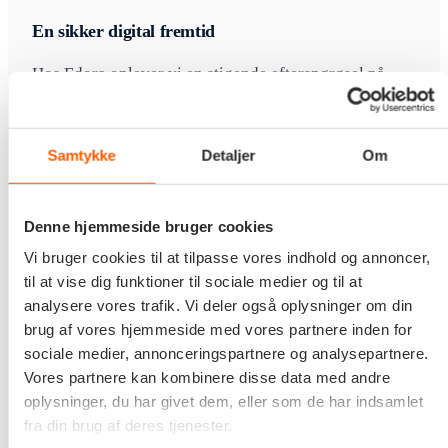
En sikker digital fremtid
Hos Edora oplever vi en stigende efterspørgsel på
løsninger, der sikrer borgernes digitale identitet og
samtidig lever op til strenge sikkerheds- og
Samtykke
Detaljer
Om
compliancekrav.
“Med Edora.Cloud har vi skabt en platform, hvor
Denne hjemmeside bruger cookies
sådanne løsninger kan udvikles og driftes under
Vi bruger cookies til at tilpasse vores indhold og annoncer,
dansk kontrol – og hvor vi allerede har testet nogle
til at vise dig funktioner til sociale medier og til at
af Europas mest spændende initiativer. Vi er stolte
analysere vores trafik. Vi deler også oplysninger om din
brug af vores hjemmeside med vores partnere inden for
af at være med til at udvikle fremtidens digitale
sociale medier, annonceringspartnere og analysepartnere.
løsninger i både Danmark og EU.”
Vores partnere kan kombinere disse data med andre
– Mads Hedegaard, Direktør, Edora
oplysninger, du har givet dem, eller som de har indsamlet
fra din brug af deres tjenester.
Den digitale fremtid kræver teknisk ekspertise, stærk