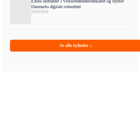
Edora indtræder i Virksomhedsberedskabet og styrker
Danmarks digitale robusthed
25/03/2026
Se alle nyheder
→