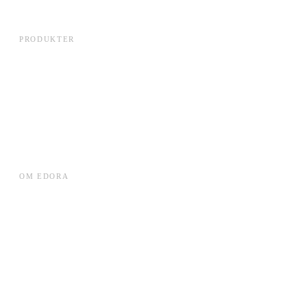
PRODUKTER
Edora Cloud
Lets Talk
Leverandørplatformen
Local DC Rack
VE Datacentre
WorkForce Planner
OM EDORA
Cases
ESG
Karriere
Om Edora
Presse
SKI-aftaler