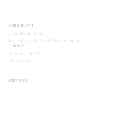
KØBENHAVN
Charlottenlund Slot
Jægersborg Allé 1, 2920 Charlottenlund
AARHUS
Kannikegade 18
8000 Aarhus C
SERVICES
AI & Data
Application Management
Cloud & Infrastruktur
Engineering & DevOps
Integration & Data
IT-Strategi & Leverandørskifte
Security & Compliance
Systemudvikling