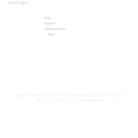
KONTAKT
+45 70 27 00 10
Salg
+45 72 30 10 11
Support
+45 22 49 88 19
Administration
kontakt@edora.dk
Mail
Skriv til os
© Edora A/S
2026
· CVR: 27 51 81 84 · SKI 02.06 · SKI 02.14 · SKI 02.17 ·
SKI 02.19 · SKI 02.22 · UFST-rammeaftalen
Persondatapolitik
·
Cookiepolitik
·
Informationssikkerhedspolitik