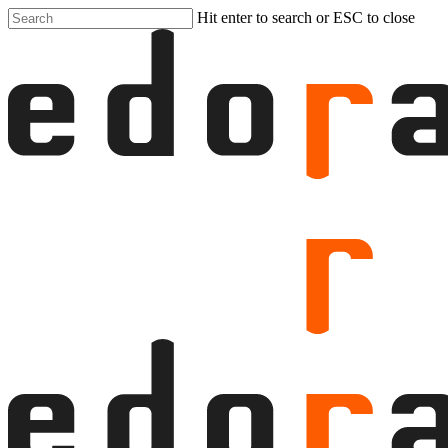
Skip
Hit enter to search or ESC to close
to
Close
main
Search
content