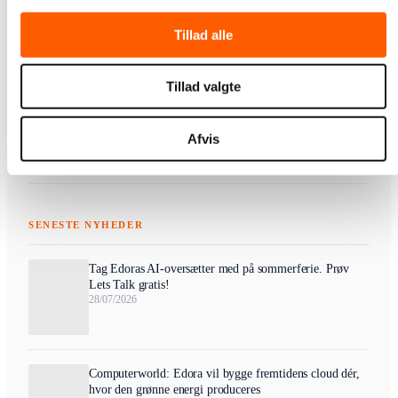
Tillad alle
Du kan også se, at vi har fået en 6. plads over IT-
kometer 2020
her
.
Tillad valgte
Afvis
SENESTE NYHEDER
Tag Edoras AI-oversætter med på sommerferie. Prøv
Lets Talk gratis!
28/07/2026
Computerworld: Edora vil bygge fremtidens cloud dér,
hvor den grønne energi produceres