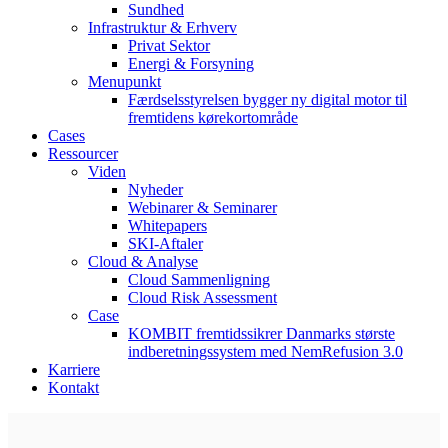
Sundhed
Infrastruktur & Erhverv
Privat Sektor
Energi & Forsyning
Menupunkt
Færdselsstyrelsen bygger ny digital motor til
fremtidens kørekortområde
Cases
Ressourcer
Viden
Nyheder
Webinarer & Seminarer
Whitepapers
SKI-Aftaler
Cloud & Analyse
Cloud Sammenligning
Cloud Risk Assessment
Case
KOMBIT fremtidssikrer Danmarks største
indberetningssystem med NemRefusion 3.0
Karriere
Kontakt