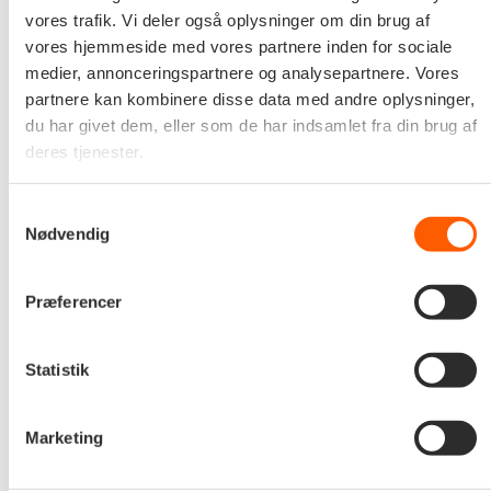
vores trafik. Vi deler også oplysninger om din brug af
Computerworld har siden 1996 sørget for at kåre de
vores hjemmeside med vores partnere inden for sociale
bedste it-konsulenthuse i Danmark. For at blive
medier, annonceringspartnere og analysepartnere. Vores
kvalificeret til at deltage i opløbet skal virksomheden
partnere kan kombinere disse data med andre oplysninger,
først og fremmest være registeret i Computerworlds
du har givet dem, eller som de har indsamlet fra din brug af
deres tjenester.
brancheguide. Der er efterfølgende nogle
adgangskrav, som virksomhederne skal leve op til i
Samtykkevalg
deres regnskab. Det kræver bl.a
Nødvendig
personaleomkostninger på 10 millioner eller
omsætning på +20 millioner (begge tal skal være
Præferencer
oplyst i det seneste regnskab). I år var 354
virksomheder, der deltog i opløbet, som var færre end
Statistik
sidste år.
Marketing
Læs hele nyheden på Computerworlds Top 100 liste
her
.