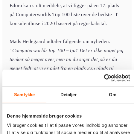
Edora kan stolt meddele, at vi ligger på en 17. plads
på Computerworlds Top 100 liste over de bedste IT-
konsulenthuse i 2020 baseret på regnskabstal.
Mads Hedegaard udtaler følgende om nyheden:
”Computerworlds top 100 – tja? Det er ikke noget jeg
tænker så meget over, men nu du siger det, så er da
meget fedt, at vi er gået fra en plads 225 plads til
plads 74 på den samlede liste og at vi ligger nummer
17 inden for konsulenthuse og 34 inden for
Samtykke
Detaljer
Om
servicevirksomheder. Men som sagt det er ikke noget
jeg tænker over og ikke noget jeg sigter imod. Faktisk
så er vi inde i en rivende udvikling, som koster en del
Denne hjemmeside bruger cookies
penge at realisere.”
Vi bruger cookies til at tilpasse vores indhold og annoncer,
til at vise dig funktioner til sociale medier og til at analysere