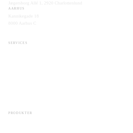
Jægersborg Allé 1, 2920 Charlottenlund
AARHUS
Kannikegade 18
8000 Aarhus C
SERVICES
AI & Data
Application Management
Cloud & Infrastruktur
Engineering & DevOps
Integration & Data
IT-Strategi & Leverandørskifte
Security & Compliance
Systemudvikling
PRODUKTER
Edora Cloud
Lets Talk