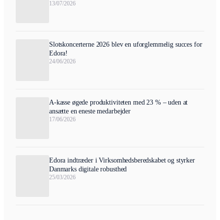
13/07/2026
Slotskoncerterne 2026 blev en uforglemmelig succes for
Edora!
24/06/2026
A-kasse øgede produktiviteten med 23 % – uden at
ansætte en eneste medarbejder
17/06/2026
Edora indtræder i Virksomhedsberedskabet og styrker
Danmarks digitale robusthed
25/03/2026