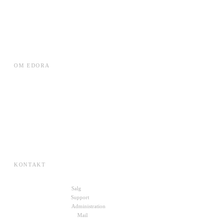
Leverandørplatformen
Local DC Rack
VE Datacentre
WorkForce Planner
OM EDORA
Cases
ESG
Karriere
Om Edora
Presse
SKI-aftaler
KONTAKT
+45 70 27 00 10
Salg
+45 72 30 10 11
Support
+45 22 49 88 19
Administration
kontakt@edora.dk
Mail