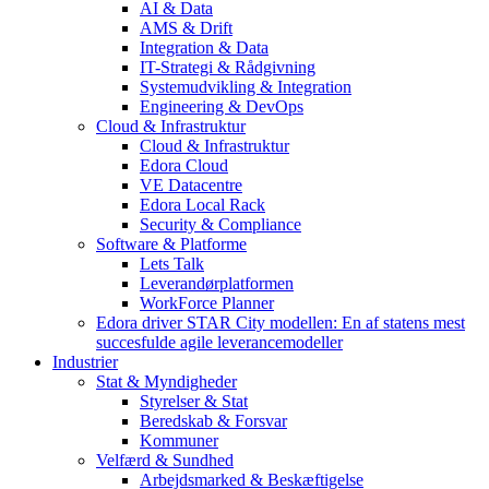
AI & Data
AMS & Drift
Integration & Data
IT-Strategi & Rådgivning
Systemudvikling & Integration
Engineering & DevOps
Cloud & Infrastruktur
Cloud & Infrastruktur
Edora Cloud
VE Datacentre
Edora Local Rack
Security & Compliance
Software & Platforme
Lets Talk
Leverandørplatformen
WorkForce Planner
Edora driver STAR City modellen: En af statens mest
succesfulde agile leverancemodeller
Industrier
Stat & Myndigheder
Styrelser & Stat
Beredskab & Forsvar
Kommuner
Velfærd & Sundhed
Arbejdsmarked & Beskæftigelse