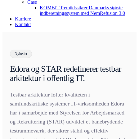
Case
KOMBIT fremtidssikrer Danmarks største
indberetningssystem med NemRefusion 3.0
Karriere
Kontakt
Nyheder
Edora og STAR redefinerer testbar
arkitektur i offentlig IT.
Testbar arkitektur løfter kvaliteten i
samfundskritiske systemer IT-virksomheden Edora
har i samarbejde med Styrelsen for Arbejdsmarked
og Rekruttering (STAR) udviklet et banebrydende
testrammeværk, der sikrer stabil og effektiv