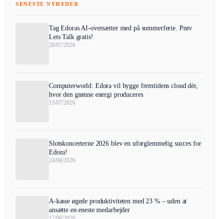
SENESTE NYHEDER
Tag Edoras AI-oversætter med på sommerferie. Prøv
Lets Talk gratis!
28/07/2026
Computerworld: Edora vil bygge fremtidens cloud dér,
hvor den grønne energi produceres
13/07/2026
Slotskoncerterne 2026 blev en uforglemmelig succes for
Edora!
24/06/2026
A-kasse øgede produktiviteten med 23 % – uden at
ansætte en eneste medarbejder
17/06/2026