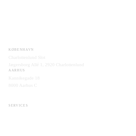
KØBENHAVN
Charlottenlund Slot
Jægersborg Allé 1, 2920 Charlottenlund
AARHUS
Kannikegade 18
8000 Aarhus C
SERVICES
AI & Data
Application Management
Cloud & Infrastruktur