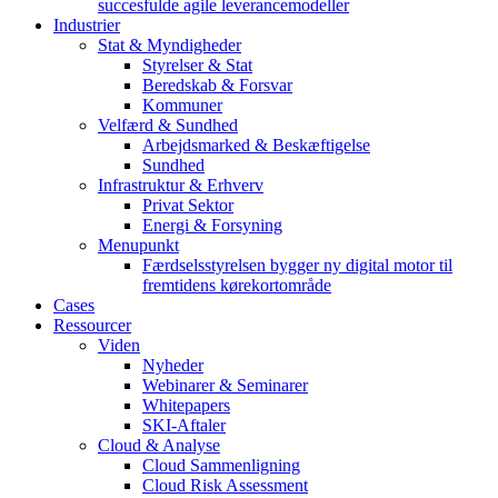
succesfulde agile leverancemodeller
Industrier
Stat & Myndigheder
Styrelser & Stat
Beredskab & Forsvar
Kommuner
Velfærd & Sundhed
Arbejdsmarked & Beskæftigelse
Sundhed
Infrastruktur & Erhverv
Privat Sektor
Energi & Forsyning
Menupunkt
Færdselsstyrelsen bygger ny digital motor til
fremtidens kørekortområde
Cases
Ressourcer
Viden
Nyheder
Webinarer & Seminarer
Whitepapers
SKI-Aftaler
Cloud & Analyse
Cloud Sammenligning
Cloud Risk Assessment