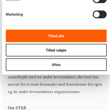
Marketing
Om Edora
Edora skaber samfundskritiske IT-løsninger til den
offentlige sektor med fokus på faglighed, kvalitet og
Tillad alle
innovation. Edora er eksperter i testbare og
vedligeholdelsesvenlige løsninger og er en betroet
Tillad valgte
partner for flere offentlige myndigheder. Edora er
leverandør til STAR City under Styrelsen for
Afvis
Arbejdsmarked og Rekruttering. Opgaven løses i
samarbejde med tre andre leverandører, der hver har
ansvar for et team bemandet med konsulenter fra egen
og de andre leverandørers organisationer.
Om STAR