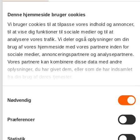
Styrelsen for Arbejdsmarked og Rekruttering (STAR)
spiller en central rolle i Danmarks
Denne hjemmeside bruger cookies
beskæftigelsespolitik. Med et komplekst IT-landskab
Vi bruger cookies til at tilpasse vores indhold og annoncer,
og et omfattende lovgrundlag inden for
til at vise dig funktioner til sociale medier og til at
analysere vores trafik. Vi deler også oplysninger om din
beskæftigelsesområdet er kravene til systemernes
brug af vores hjemmeside med vores partnere inden for
kvalitet og stabilitet høje. Dette samarbejde viser,
sociale medier, annonceringspartnere og analysepartnere.
hvordan innovative teknologiske løsninger kan
Vores partnere kan kombinere disse data med andre
understøtte disse krav.
oplysninger, du har givet dem, eller som de har indsamlet
fra din brug af deres tjenester.
“Hos Edora er vi stolte af at være med til at sikre
samfundskritiske IT-løsninger, hvor faglighed, kvalitet
Samtykkevalg
Nødvendig
og professionalisme er i højsædet. Som den eneste
leverandør i Danmark, der er specialiseret i testbare
Præferencer
løsninger, sætter vi nye standarder for
testautomatisering i den offentlige sektor,”
afslutter
Mads Hedegaard.
Statistik