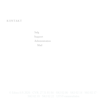
Presse
SKI-aftaler
KONTAKT
+45 70 27 00 10
Salg
+45 72 30 10 11
Support
+45 22 49 88 19
Administration
kontakt@edora.dk
Mail
Skriv til os
© Edora A/S
2026
· CVR: 27 51 81 84 · SKI 02.06 · SKI 02.14 · SKI 02.17 ·
SKI 02.19 · SKI 02.22 · UFST-rammeaftalen
Persondatapolitik
·
Cookiepolitik
·
Informationssikkerhedspolitik