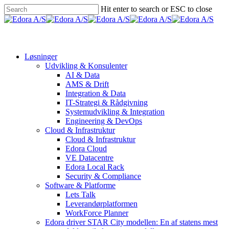
Skip
Hit enter to search or ESC to close
to
Close
main
Search
Menu
content
Løsninger
Udvikling & Konsulenter
AI & Data
AMS & Drift
Integration & Data
IT-Strategi & Rådgivning
Systemudvikling & Integration
Engineering & DevOps
Cloud & Infrastruktur
Cloud & Infrastruktur
Edora Cloud
VE Datacentre
Edora Local Rack
Security & Compliance
Software & Platforme
Lets Talk
Leverandørplatformen
WorkForce Planner
Edora driver STAR City modellen: En af statens mest