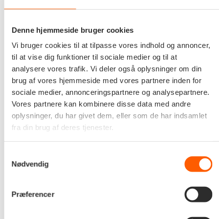
Samtidig oplever Morten Hvidtfeldt, at
medarbejderanparterne betyder, at man bruger flere
Denne hjemmeside bruger cookies
kræfter på at kommunikere opad, så ledelsen får et så
Vi bruger cookies til at tilpasse vores indhold og annoncer,
optimalt beslutningsgrundlag som muligt, hvilket
til at vise dig funktioner til sociale medier og til at
analysere vores trafik. Vi deler også oplysninger om din
også kan bidrage til vækst:
brug af vores hjemmeside med vores partnere inden for
sociale medier, annonceringspartnere og analysepartnere.
“Hvis vi skal vækste bæredygtigt, så skal vi også
Vores partnere kan kombinere disse data med andre
sikre, at der er de rigtige ressourcer til opgaveløsning
oplysninger, du har givet dem, eller som de har indsamlet
og udvikling af hele Edoras forretning.”
fra din brug af deres tjenester.
Rekruttering
Samtykkevalg
Det sidste ligger ikke mindst administrerende direktør
Nødvendig
Mads Hedegaard på sinde i et år, hvor Edora regner
med at fordoble sin omsætning sammenlignet med
Præferencer
2021: