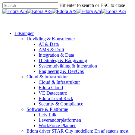
Skip
Hit enter to search or ESC to close
to
Close
main
Search
Menu
content
Løsninger
Udvikling & Konsulenter
AI & Data
AMS & Drift
Integration & Data
IT-Strategi & Rådgivning
Systemudvikling & Integration
Engineering & DevOps
Cloud & Infrastruktur
Cloud & Infrastruktur
Edora Cloud
VE Datacentre
Edora Local Rack
Security & Compliance
Software & Platforme
Lets Talk
Leverandørplatformen
WorkForce Planner
Edora driver STAR City modellen: En af statens mest