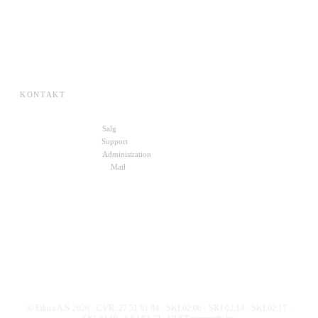
Karriere
Om Edora
Presse
SKI-aftaler
KONTAKT
+45 70 27 00 10
Salg
+45 72 30 10 11
Support
+45 22 49 88 19
Administration
kontakt@edora.dk
Mail
Skriv til os
© Edora A/S
2026
· CVR: 27 51 81 84 · SKI 02.06 · SKI 02.14 · SKI 02.17 ·