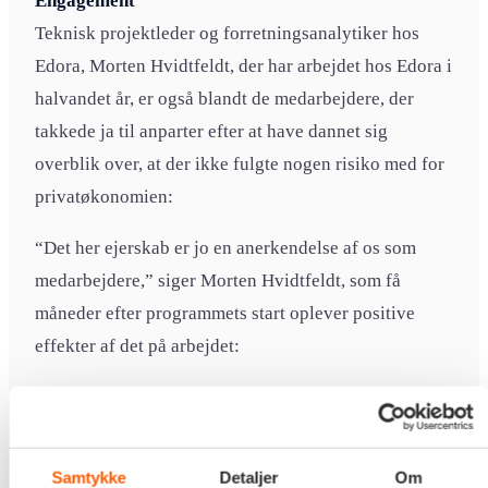
Engagement
Teknisk projektleder og forretningsanalytiker hos
Edora, Morten Hvidtfeldt, der har arbejdet hos Edora i
halvandet år, er også blandt de medarbejdere, der
takkede ja til anparter efter at have dannet sig
overblik over, at der ikke fulgte nogen risiko med for
privatøkonomien:
“Det her ejerskab er jo en anerkendelse af os som
medarbejdere,” siger Morten Hvidtfeldt, som få
måneder efter programmets start oplever positive
effekter af det på arbejdet:
“Man engagerer sig mere, og jeg er nok mere
opmærksom på, at nye kolleger i Edora falder godt til
og bidrager over en længere periode.”
Samtykke
Detaljer
Om