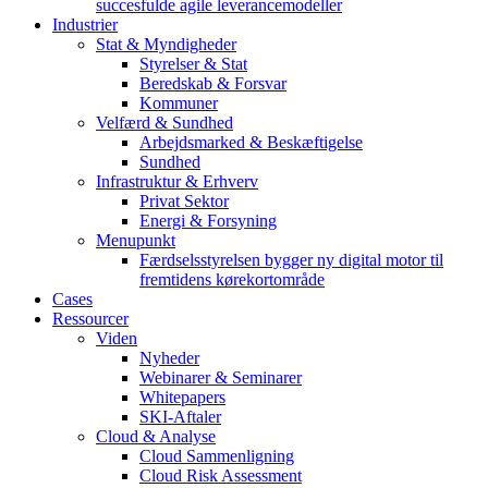
succesfulde agile leverancemodeller
Industrier
Stat & Myndigheder
Styrelser & Stat
Beredskab & Forsvar
Kommuner
Velfærd & Sundhed
Arbejdsmarked & Beskæftigelse
Sundhed
Infrastruktur & Erhverv
Privat Sektor
Energi & Forsyning
Menupunkt
Færdselsstyrelsen bygger ny digital motor til
fremtidens kørekortområde
Cases
Ressourcer
Viden
Nyheder
Webinarer & Seminarer
Whitepapers
SKI-Aftaler
Cloud & Analyse
Cloud Sammenligning
Cloud Risk Assessment