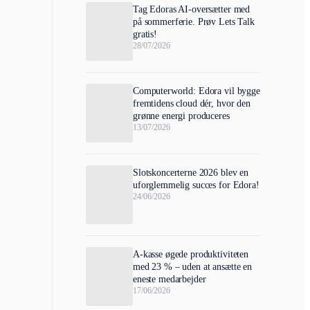
Tag Edoras AI-oversætter med
på sommerferie. Prøv Lets Talk
gratis!
28/07/2026
Computerworld: Edora vil bygge
fremtidens cloud dér, hvor den
grønne energi produceres
13/07/2026
Slotskoncerterne 2026 blev en
uforglemmelig succes for Edora!
24/06/2026
A-kasse øgede produktiviteten
med 23 % – uden at ansætte en
eneste medarbejder
17/06/2026