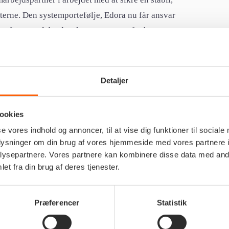
etterne. Den systemportefølje, Edora nu får ansvar
 på tværs af det danske retsvæsen – fra byretterne
amt retterne i Grønland og på Færøerne – og er
et danske samfund.
Detaljer
 de godt 30 eksisterende løsninger samt understøtte
ram, hvor nye it-systemer gradvist overtager den
ookies
der teknologisk fra ældre DSI- og Delphi-løsninger
se vores indhold og annoncer, til at vise dig funktioner til sociale
onsvedligehold, support, release management,
oplysninger om din brug af vores hjemmeside med vores partnere i
ysepartnere. Vores partnere kan kombinere disse data med andr
et fra din brug af deres tjenester.
n og den tidligere leverandør gennemført en
øljen,”
siger Mads Hedegaard, CEO i Edora Group,
Præferencer
Statistik
d for at sikre datasuverænitet og et skalerbart