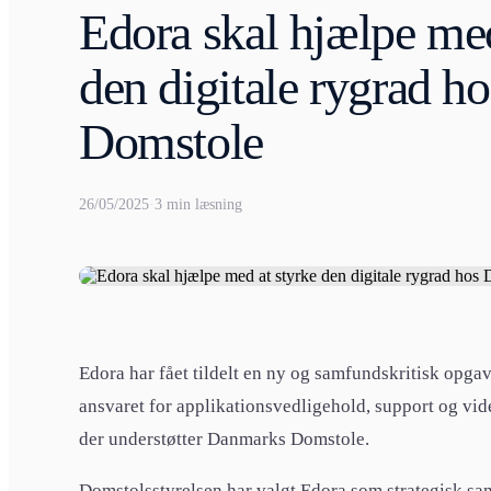
Edora skal hjælpe med
den digitale rygrad 
Domstole
26/05/2025
·
3 min læsning
Edora har fået tildelt en ny og samfundskritisk opg
ansvaret for applikationsvedligehold, support og vide
der understøtter Danmarks Domstole.
Domstolsstyrelsen har valgt Edora som strategisk sama