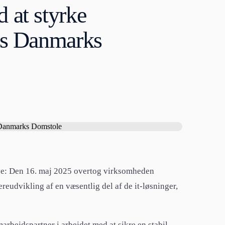
 at styrke
hos Danmarks
ave: Den 16. maj 2025 overtog virksomheden
reudvikling af en væsentlig del af de it-løsninger,
rbejdspartner i arbejdet med at sikre en stabil,