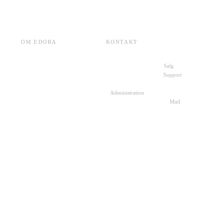
OM EDORA
KONTAKT
Cases
+45 70 27 00 10
Salg
ESG
+45 72 30 10 11
Support
Karriere
+45 22 49 88 19
Om Edora
Administration
Presse
kontakt@edora.dk
Mail
SKI-aftaler
Skriv til os