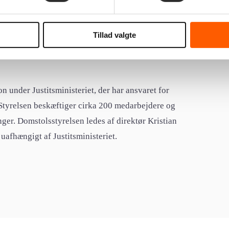
st som leverandør af kritisk it-infrastruktur til den
Tillad valgte
arlighed og stærke partnerskaber.
on under Justitsministeriet, der har ansvaret for
Styrelsen beskæftiger cirka 200 medarbejdere og
nger. Domstolsstyrelsen ledes af direktør Kristian
afhængigt af Justitsministeriet.