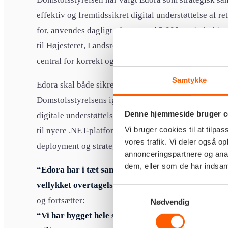
effektiv og fremtidssikret digital understøttelse af r
for, anvendes dagligt af mere end 2.000 medarbejdere
til Højesteret, Landsretterne, Sø- og Handelsretten s
central for korrekt og retssikker sagsbehandling i d
Samtykke
Edora skal både sikre den daglige vedligeholdelse af
Domstolsstyrelsens igangværende moderniseringsprog
Denne hjemmeside bruger c
digitale understøttelse af domstolene. Opgaven spæn
Vi bruger cookies til at tilpas
til nyere .NET-platforme og omfatter bl.a. applikati
vores trafik. Vi deler også 
deployment og strategisk rådgivning.
annonceringspartnere og anal
dem, eller som de har indsaml
“Edora har i tæt samarbejde med Domstolsstyrelse
vellykket overtagelse og transition af systemportef
Samtykkevalg
og fortsætter:
Nødvendig
“Vi har bygget hele systemporteføljen i Edora Clou