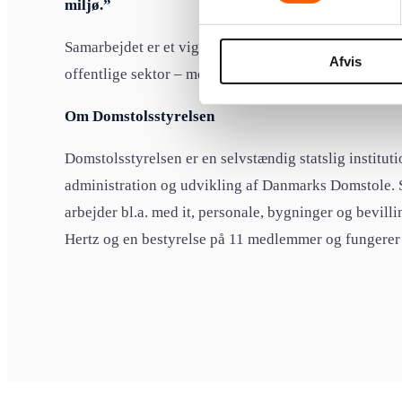
miljø.”
Samarbejdet er et vigtigt skridt i Edoras fortsatte væk
Afvis
offentlige sektor – med fokus på høj faglighed, ansv
Om Domstolsstyrelsen
Domstolsstyrelsen er en selvstændig statslig instituti
administration og udvikling af Danmarks Domstole. 
arbejder bl.a. med it, personale, bygninger og bevilli
Hertz og en bestyrelse på 11 medlemmer og fungerer u