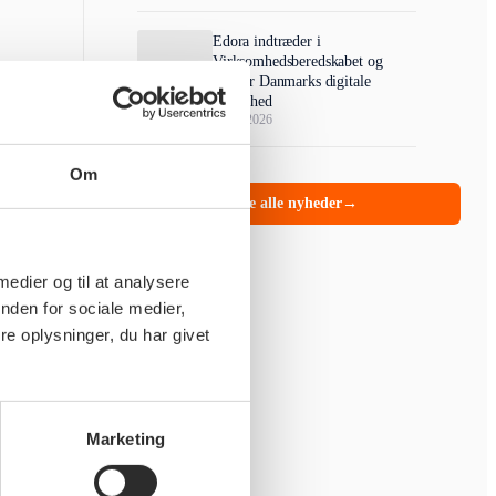
Edora indtræder i
Virksomhedsberedskabet og
styrker Danmarks digitale
robusthed
25/03/2026
Om
Se alle nyheder
→
 medier og til at analysere
nden for sociale medier,
e oplysninger, du har givet
Marketing