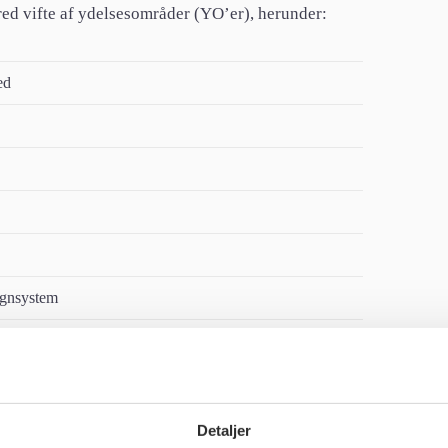
red vifte af ydelsesområder (YO’er), herunder:
ed
ignsystem
KI-portefølje, der allerede omfatter SKI 02.06, SKI
Detaljer
S) og SKI 02.22, cementerer Edora sin position som