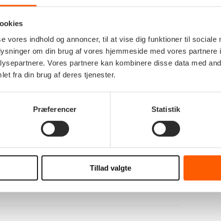
offentlige sektor.
ookies
se vores indhold og annoncer, til at vise dig funktioner til sociale
oplysninger om din brug af vores hjemmeside med vores partnere i
, effektive og brugervenlige digitale løsninger, der
ysepartnere. Vores partnere kan kombinere disse data med andr
 borgere. Vi ser frem til at bistå vores kunder i at
et fra din brug af deres tjenester.
satte digitalisering af Danmark – altid med
Præferencer
Statistik
 jeres organisation, er I velkomne til at kontakte
Tillad valgte