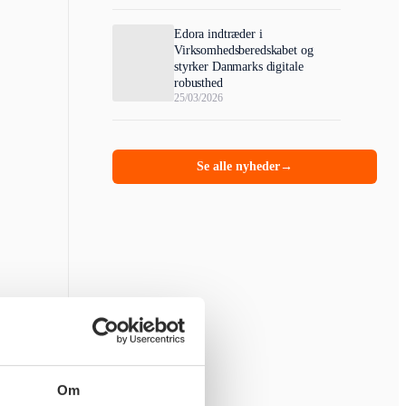
Edora indtræder i
Virksomhedsberedskabet og
styrker Danmarks digitale
robusthed
25/03/2026
Se alle nyheder
→
Om