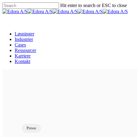
Skip
Hit enter to search or ESC to close
to
Close
main
Search
Menu
content
Løsninger
Industrier
Cases
Ressourcer
Karriere
Kontakt
Presse