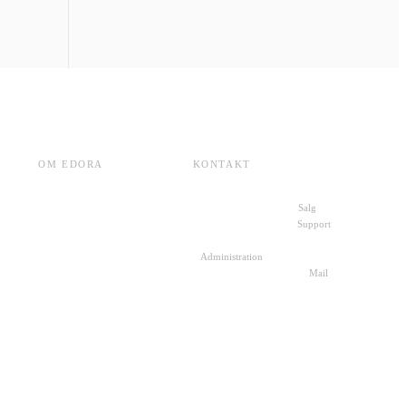
OM EDORA
KONTAKT
Cases
+45 70 27 00 10
Salg
ESG
+45 72 30 10 11
Support
Karriere
+45 22 49 88 19
Om Edora
Administration
Presse
kontakt@edora.dk
Mail
SKI-aftaler
Skriv til os