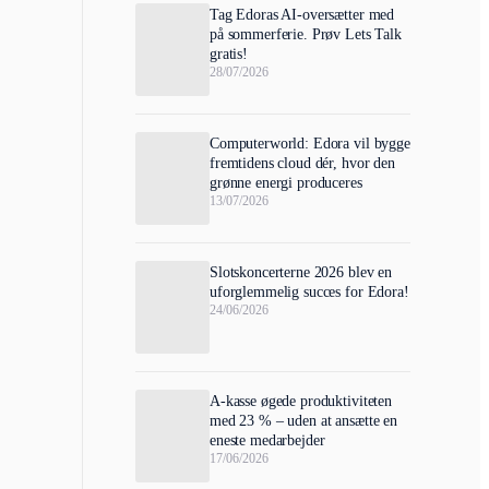
Tag Edoras AI-oversætter med
på sommerferie. Prøv Lets Talk
gratis!
28/07/2026
Computerworld: Edora vil bygge
fremtidens cloud dér, hvor den
grønne energi produceres
13/07/2026
Slotskoncerterne 2026 blev en
uforglemmelig succes for Edora!
24/06/2026
A-kasse øgede produktiviteten
med 23 % – uden at ansætte en
eneste medarbejder
17/06/2026