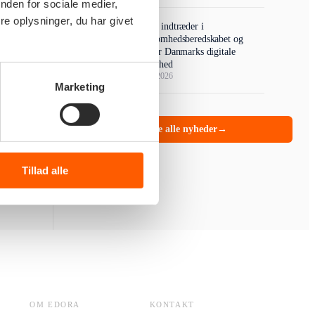
nden for sociale medier,
e oplysninger, du har givet
Edora indtræder i
Virksomhedsberedskabet og
styrker Danmarks digitale
robusthed
25/03/2026
Marketing
Se alle nyheder
→
Tillad alle
OM EDORA
KONTAKT