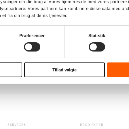
oplysninger om din brug af vores hjemmeside med vores partnere i
n mellem virksomhederne og den offentlige sektor,
ysepartnere. Vores partnere kan kombinere disse data med andr
et fra din brug af deres tjenester.
der skal have titlen som Eliteleverandør. I år har
Præferencer
Statistik
/edora.dk/nyheder/
en.dk/
Tillad valgte
SERVICES
PRODUKTER