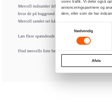
vores trafik. Vi deler også 
Mercell indsamler årligt data omkring fakturasumme
annonceringspartnere og anal
dem, eller som de har indsaml
hvor de på baggrund af dette, laver listen over, hvem 
Mercell samlet set kåret omtrent 3000 virksomheder.
Samtykkevalg
Nødvendig
Læs flere spændende historier om Edora her:
https:/
Find mercells liste her:
https://rangliste.udbudsvagt
Afvis