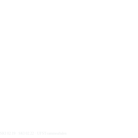
AI & Data
Edora Cloud
Application Management
Lets Talk
Cloud & Infrastruktur
Leverandørplatformen
Engineering & DevOps
Local DC Rack
Integration & Data
VE Datacentre
IT-Strategi &
WorkForce Planner
Leverandørskifte
Security & Compliance
Systemudvikling
 SKI 02.19 · SKI 02.22 · UFST-rammeaftalen