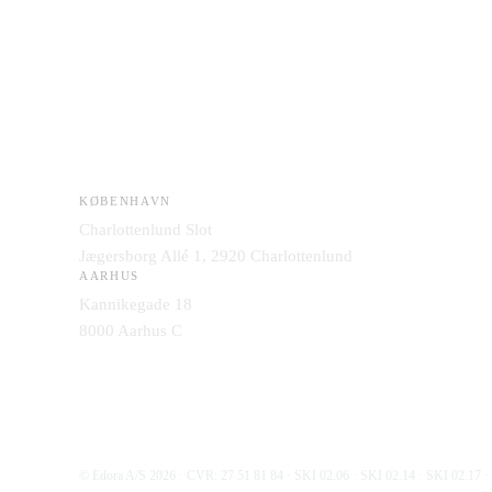
KØBENHAVN
Charlottenlund Slot
Jægersborg Allé 1, 2920 Charlottenlund
AARHUS
Kannikegade 18
8000 Aarhus C
© Edora A/S
2026
· CVR: 27 51 81 84 · SKI 02.06 · SKI 02.14 · SKI 02.17 ·