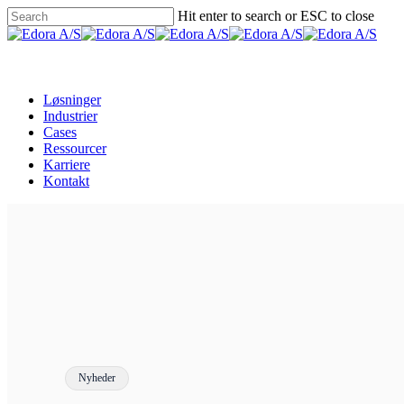
Skip
Hit enter to search or ESC to close
to
Close
main
Search
Menu
content
Løsninger
Industrier
Cases
Ressourcer
Karriere
Kontakt
Nyheder