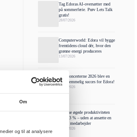
Tag Edoras AI-oversætter med
på sommerferie. Prøv Lets Talk
gratis!
28/07/2026
Computerworld: Edora vil bygge
fremtidens cloud dér, hvor den
grønne energi produceres
13/07/2026
Slotskoncerterne 2026 blev en
uforglemmelig succes for Edora!
24/06/2026
Om
A-kasse øgede produktiviteten
med 23 % – uden at ansætte en
eneste medarbejder
17/06/2026
 medier og til at analysere