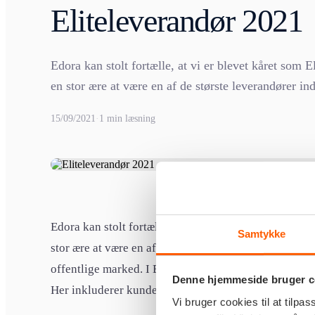
Eliteleverandør 2021
Edora kan stolt fortælle, at vi er blevet kåret som 
en stor ære at være en af de største leverandører ind
15/09/2021
·
1 min læsning
Edora kan stolt fortælle, at vi er blevet kåret som El
Samtykke
stor ære at være en af de største leverandører inden fo
offentlige marked. I Edora arbejder vi i dag med flere
Denne hjemmeside bruger c
Her inkluderer kunderne blandt andet kommuner, ST
Vi bruger cookies til at tilpas