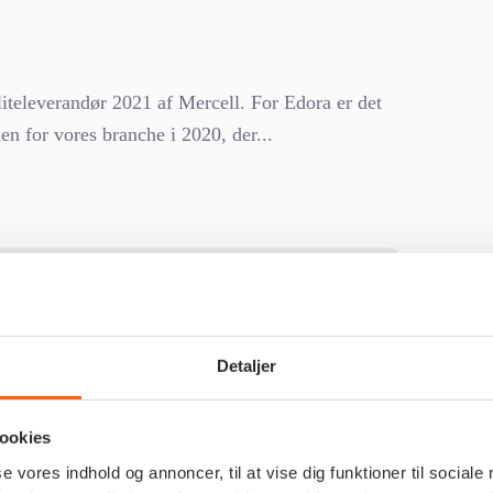
Eliteleverandør 2021 af Mercell. For Edora er det
en for vores branche i 2020, der...
iteleverandør 2021 af Mercell. For Edora er det en
Detaljer
r vores branche i 2020, der har leveret IT til det
 spændende IT-projekter til den offentlige sektor.
ookies
AR og Erhvervsstyrelsen.
se vores indhold og annoncer, til at vise dig funktioner til sociale