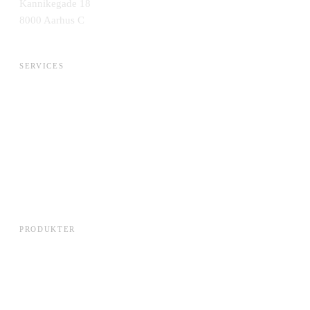
Kannikegade 18
8000 Aarhus C
SERVICES
AI & Data
Application Management
Cloud & Infrastruktur
Engineering & DevOps
Integration & Data
IT-Strategi & Leverandørskifte
Security & Compliance
Systemudvikling
PRODUKTER
Edora Cloud
Lets Talk
Leverandørplatformen
Local DC Rack