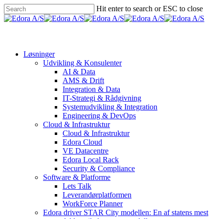
Skip
Hit enter to search or ESC to close
to
Close
main
Search
Menu
content
Løsninger
Udvikling & Konsulenter
AI & Data
AMS & Drift
Integration & Data
IT-Strategi & Rådgivning
Systemudvikling & Integration
Engineering & DevOps
Cloud & Infrastruktur
Cloud & Infrastruktur
Edora Cloud
VE Datacentre
Edora Local Rack
Security & Compliance
Software & Platforme
Lets Talk
Leverandørplatformen
WorkForce Planner
Edora driver STAR City modellen: En af statens mest