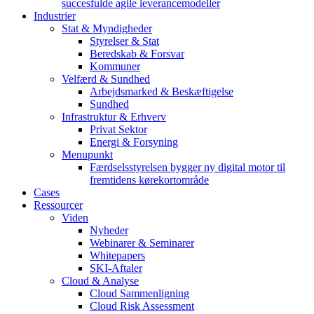
succesfulde agile leverancemodeller
Industrier
Stat & Myndigheder
Styrelser & Stat
Beredskab & Forsvar
Kommuner
Velfærd & Sundhed
Arbejdsmarked & Beskæftigelse
Sundhed
Infrastruktur & Erhverv
Privat Sektor
Energi & Forsyning
Menupunkt
Færdselsstyrelsen bygger ny digital motor til
fremtidens kørekortområde
Cases
Ressourcer
Viden
Nyheder
Webinarer & Seminarer
Whitepapers
SKI-Aftaler
Cloud & Analyse
Cloud Sammenligning
Cloud Risk Assessment