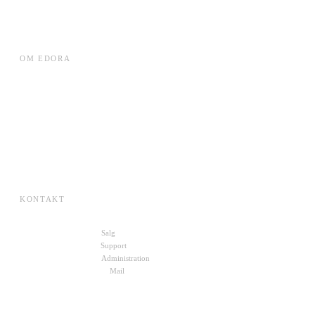
VE Datacentre
WorkForce Planner
OM EDORA
Cases
ESG
Karriere
Om Edora
Presse
SKI-aftaler
KONTAKT
+45 70 27 00 10
Salg
+45 72 30 10 11
Support
+45 22 49 88 19
Administration
kontakt@edora.dk
Mail
Skriv til os