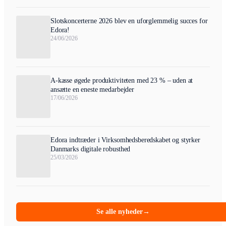
Slotskoncerterne 2026 blev en uforglemmelig succes for
Edora!
24/06/2026
A-kasse øgede produktiviteten med 23 % – uden at
ansætte en eneste medarbejder
17/06/2026
Edora indtræder i Virksomhedsberedskabet og styrker
Danmarks digitale robusthed
25/03/2026
Se alle nyheder
→