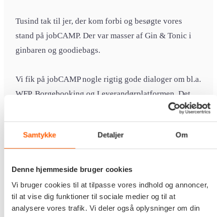
Tusind tak til jer, der kom forbi og besøgte vores
stand på jobCAMP. Der var masser af Gin & Tonic i
ginbaren og goodiebags.
Vi fik på jobCAMP nogle rigtig gode dialoger om bl.a.
WFP, Borgebooking og Leverandørplatformen. Det
var en fornøjelse at mærke jeres interesse for vores
IT-løsninger.
Samtykke
Detaljer
Om
Vi ser allerede nu frem til næste år!
Denne hjemmeside bruger cookies
Læs flere historier på
Edora.dk/nyheder
Vi bruger cookies til at tilpasse vores indhold og annoncer,
til at vise dig funktioner til sociale medier og til at
analysere vores trafik. Vi deler også oplysninger om din