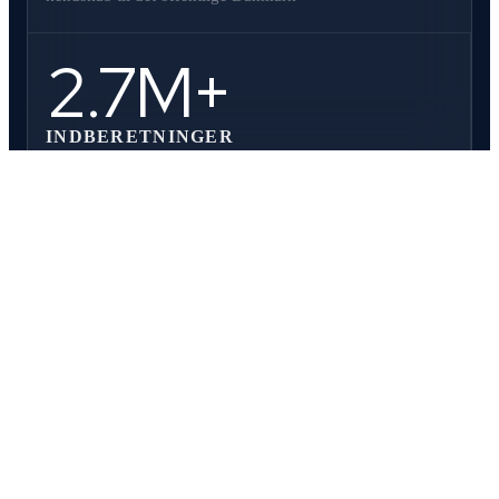
2.7M+
INDBERETNINGER
Behandlet årligt via NemRefusion — stabilt, sikkert og
uden afvigelser
6
SKI-AFTALER
Forhåndsaftalte vilkår der giver offentlige organisationer
en tryg og dokumenteret vej til samarbejde