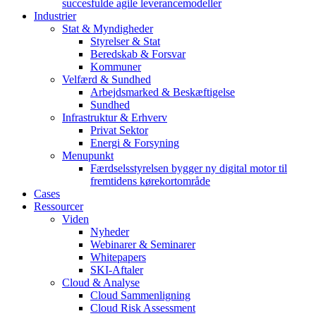
succesfulde agile leverancemodeller
Industrier
Stat & Myndigheder
Styrelser & Stat
Beredskab & Forsvar
Kommuner
Velfærd & Sundhed
Arbejdsmarked & Beskæftigelse
Sundhed
Infrastruktur & Erhverv
Privat Sektor
Energi & Forsyning
Menupunkt
Færdselsstyrelsen bygger ny digital motor til
fremtidens kørekortområde
Cases
Ressourcer
Viden
Nyheder
Webinarer & Seminarer
Whitepapers
SKI-Aftaler
Cloud & Analyse
Cloud Sammenligning
Cloud Risk Assessment