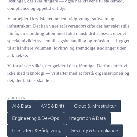
løsninger, der skal fungere — også når kravene til sikkerhed,
compliance og oppetid er høje.
Vi arbejder i krydsfeltet mellem rådgivning, software og
infrastruktur. Det kan være et leverandørskifte der har stået stille
i to år, en cloudmigration med fuldt dansk driftsansvar, eller et
specialudviklet system til sagsbehandling og refusion — bygget
til at håndtere volumen, lovkrav og fremtidige ændringer uden
at knække.
Vi forstår de vilkår, der gælder i det offentlige. Derfor starter vi
ikke med teknologi — vi starter med at forstå organisationen og
det, der faktisk skal løses.
YDELSER
AI & Data
AMS & Drift
Cloud & Infrastruktur
Engineering & DevOps
Integration & Data
IT Strategi & Rådgivning
Security & Compliance