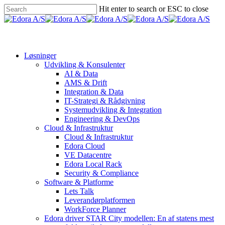
Skip
Hit enter to search or ESC to close
to
Close
main
Search
Menu
content
Løsninger
Udvikling & Konsulenter
AI & Data
AMS & Drift
Integration & Data
IT-Strategi & Rådgivning
Systemudvikling & Integration
Engineering & DevOps
Cloud & Infrastruktur
Cloud & Infrastruktur
Edora Cloud
VE Datacentre
Edora Local Rack
Security & Compliance
Software & Platforme
Lets Talk
Leverandørplatformen
WorkForce Planner
Edora driver STAR City modellen: En af statens mest