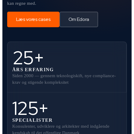
kan regne med.
Læs vores cases
Om Edora
25+
ÅRS ERFARING
Siden 2000 — gennem teknologiskift, nye compliance-
krav og stigende kompleksitet
125+
SPECIALISTER
Konsulenter, udviklere og arkitekter med indgående
kendskab til det offentlige Danmark