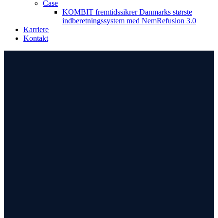
Case
KOMBIT fremtidssikrer Danmarks største
indberetningssystem med NemRefusion 3.0
Karriere
Kontakt