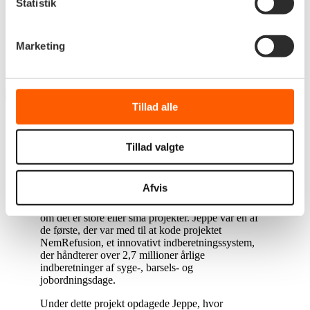
Statistik
“Jeg er overbevist om, at vi leverer et bedre
produkt, når vi har forskellige perspektiver
Marketing
på de løsninger, vi arbejder med
“
Tillad alle
Muligheder skaber Edora
Edora skaber muligheder – muligheder for at arbejde
Tillad valgte
med de nyeste teknologier og muligheder for
personlig udvikling. De muligheder, som Jeppe har
fået hos Edora, har været afgørende for hans tilgang
Afvis
til arbejdet og afspejler hans engagement og
menneskelige tilgang til at arbejde med IT, uanset
om det er store eller små projekter.
Jeppe var en af
de første, der var med til at kode projektet
NemRefusion, et innovativt indberetningssystem,
der håndterer over 2,7 millioner årlige
indberetninger af syge-, barsels- og
jobordningsdage.
Under dette projekt opdagede Jeppe, hvor