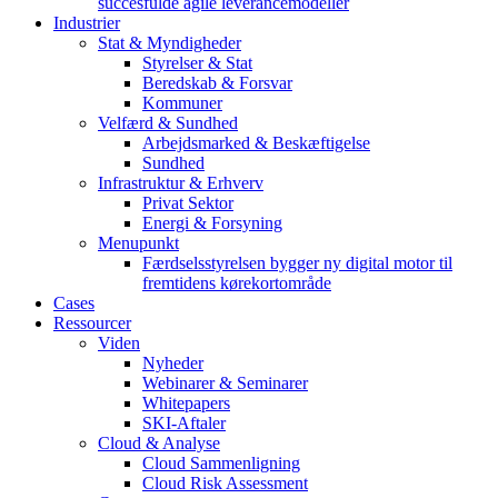
succesfulde agile leverancemodeller
Industrier
Stat & Myndigheder
Styrelser & Stat
Beredskab & Forsvar
Kommuner
Velfærd & Sundhed
Arbejdsmarked & Beskæftigelse
Sundhed
Infrastruktur & Erhverv
Privat Sektor
Energi & Forsyning
Menupunkt
Færdselsstyrelsen bygger ny digital motor til
fremtidens kørekortområde
Cases
Ressourcer
Viden
Nyheder
Webinarer & Seminarer
Whitepapers
SKI-Aftaler
Cloud & Analyse
Cloud Sammenligning
Cloud Risk Assessment