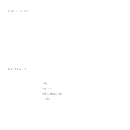
OM EDORA
Cases
ESG
Karriere
Om Edora
Presse
SKI-aftaler
KONTAKT
+45 70 27 00 10
Salg
+45 72 30 10 11
Support
+45 22 49 88 19
Administration
kontakt@edora.dk
Mail
Skriv til os