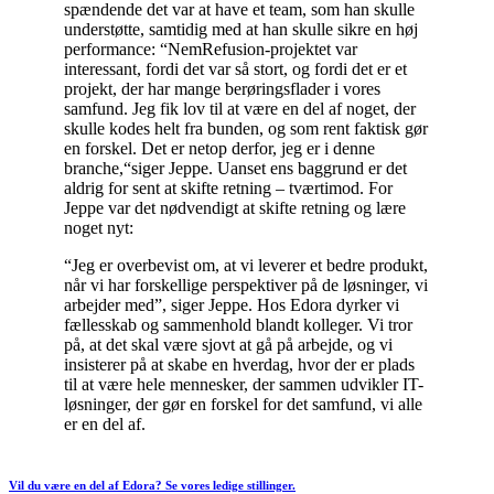
spændende det var at have et team, som han skulle
understøtte, samtidig med at han skulle sikre en høj
performance: “NemRefusion-projektet var
interessant, fordi det var så stort, og fordi det er et
projekt, der har mange berøringsflader i vores
samfund. Jeg fik lov til at være en del af noget, der
skulle kodes helt fra bunden, og som rent faktisk gør
en forskel. Det er netop derfor, jeg er i denne
branche
,
“
siger Jeppe.
Uanset ens baggrund er det
aldrig for sent at skifte retning – tværtimod. For
Jeppe var det nødvendigt at skifte retning og lære
noget nyt:
“Jeg er overbevist om, at vi leverer et bedre produkt,
når vi har forskellige perspektiver på de løsninger, vi
arbejder med”
,
siger Jeppe.
Hos Edora dyrker vi
fællesskab og sammenhold blandt kolleger. Vi tror
på, at det skal være sjovt at gå på arbejde, og vi
insisterer på at skabe en hverdag, hvor der er plads
til at være hele mennesker, der sammen udvikler IT-
løsninger, der gør en forskel for det samfund, vi alle
er en del af.
Vil du være en del af Edora? Se vores ledige stillinger.