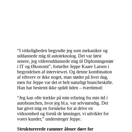
“I virkeligheden begyndte jeg som mekaniker og
uddannede mig til autoteknolog. Det var først
senere, jeg videreuddannede mig til Diplomingeniør
i IT og Økonomi”
,
fortæller Jeppe Kaare Larsen i
begyndelsen af interviewet. Og denne kombination
af erhverv er ikke noget, man støder på hver dag,
men for Jeppe var det et helt naturligt brancheskifte.
Han har bestemt ikke spildt tiden – tværtimod:
“Jeg kan ofte trække på min erfaring fra min tid i
autobranchen, hvor jeg bl.a. var selvstændig. Det
har givet mig en forståelse for at drive en
virksomhed og forstå de løsninger, vi udvikler for
vores kunder,” understreger Jeppe.
Strukturerede rammer åbner døre for