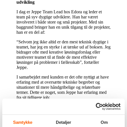
udvikling
I dag er Jeppe Team
Lead hos Edora og leder et
team på syv dygtige udviklere. Han har været
involveret i både store og små projekter. Med sin
baggrund bringer han en unik tilgang til de projekter,
han er en del af:
“Selvom jeg ikke altid er den mest teknisk dygtige i
teamet, har jeg en styrke i at tænke ud af boksen. Jeg
bidrager ofte med kreative løsningsforslag eller
motiverer teamet til at finde de mest effektive
løsninger på problemer i fællesskab”
,
fortæller
Jeppe.
I samarbejdet med kunden er det ofte nyttigt at have
erfaring med at oversætte tekniske begreber og
situationer til mere håndgribelige og relaterbare
termer. Dette er noget, som Jeppe har erfaring med
fra sit tidligere job:
“Som mekaniker kan man vælge at bruge en masse
fagtermer over for kunden, men det forstår de ikke
nødvendigvis. Det skal oversættes til
Samtykke
Detaljer
Om
menneskesprog, og det samme gør sig gældende