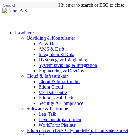
Skip
Hit enter to search or ESC to close
to
Close
main
Search
Menu
content
Løsninger
Udvikling & Konsulenter
AI & Data
AMS & Drift
Integration & Data
IT-Strategi & Rådgivning
Systemudvikling & Integration
Engineering & DevOps
Cloud & Infrastruktur
Cloud & Infrastruktur
Edora Cloud
VE Datacentre
Edora Local Rack
Security & Compliance
Software & Platforme
Lets Talk
Leverandørplatformen
WorkForce Planner
Edora driver STAR City modellen: En af statens mest