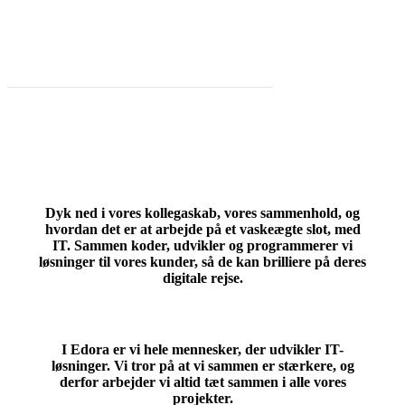
kollegaer
LÆS MERE OM DINE KOMMENDE KOLLEGAER
Dyk ned i vores
kollegaskab
,
vores sammenhold
, og
hvordan det er at arbejde på et vaskeægte slot, med
IT. Sammen koder, udvikler og programmerer vi
løsninger til vores kunder, så de kan brilliere på deres
digitale rejse
.
I Edora er vi
hele mennesker
, der udvikler IT-
løsninger. Vi tror på at vi sammen er stærkere, og
derfor arbejder vi altid tæt sammen i alle vores
projekter.