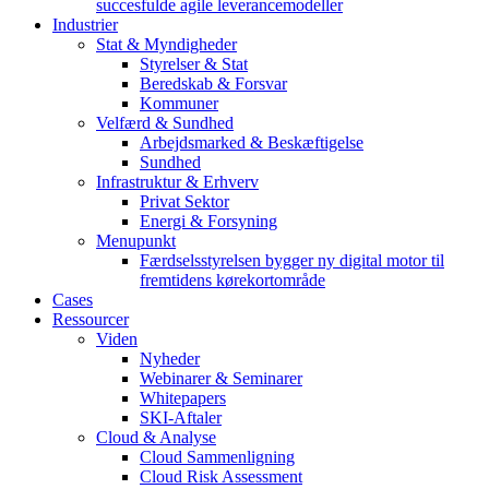
succesfulde agile leverancemodeller
Industrier
Stat & Myndigheder
Styrelser & Stat
Beredskab & Forsvar
Kommuner
Velfærd & Sundhed
Arbejdsmarked & Beskæftigelse
Sundhed
Infrastruktur & Erhverv
Privat Sektor
Energi & Forsyning
Menupunkt
Færdselsstyrelsen bygger ny digital motor til
fremtidens kørekortområde
Cases
Ressourcer
Viden
Nyheder
Webinarer & Seminarer
Whitepapers
SKI-Aftaler
Cloud & Analyse
Cloud Sammenligning
Cloud Risk Assessment